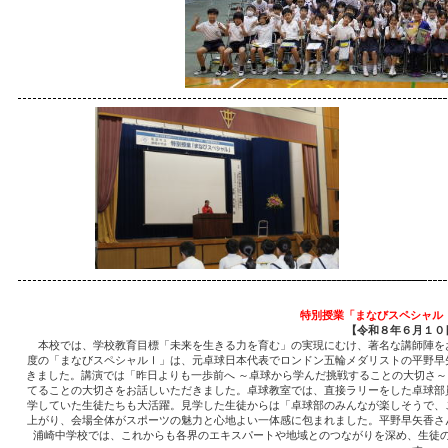
特別授業「まなびスペシャル
【令和８年６月１０
本校では、学校教育目標「未来を生きる力を育む」の実現にむけ、著名な講師陣を
度の「まなびスペシャルⅠ」は、元卓球日本代表でロンドン五輪メダリストの平野早
きました。講演では「昨日よりも一歩前へ ～卓球から学んだ挑戦することの大切さ
てることの大切さをお話しいただきました。卓球教室では、直接ラリーをした卓球部
学していた生徒たちも大活躍。見学した生徒からは「卓球部のみんなが楽しそうで、
上がり、会場全体がスポーツの魅力と心地よい一体感に包まれました。平野早矢香さ
浦崎中学校では、これからも各界のエキスパートや地域とのつながりを深め、生徒