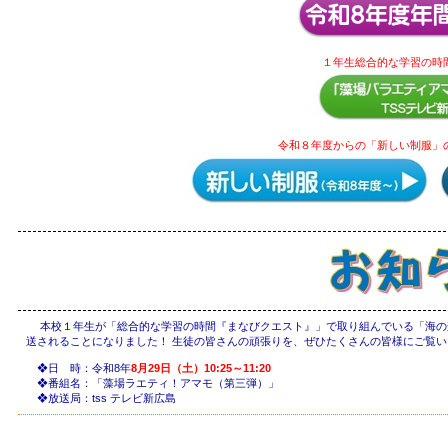
１年生総合的な学習の時
令和８年度からの「新しい制服」
本校１年生が「総合的な学習の時間『まなびクエスト』」で取り組んでいる「海の
送されることになりました！ 生徒の皆さんの頑張りを、ぜひたくさんの皆様にご覧
❖日 時：令和8年
8月29日（土）10:25～11:20
❖番組名：「藻場ラエティ！アマモ（第三弾）」
❖放送局：tss テレビ新広島