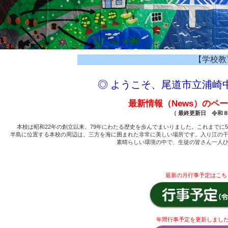
【学校教育目標】
◎ ようこそ、尾道市立浦崎中
最新情報（News）のペ
（ 最終更新日 令和８
本校は昭和22年の創立以来、79年にわたる歴史を歩んでまいりました。これまでに5,
半島に位置する本校の周辺は、三方を海に囲まれた非常に美しい場所です。入り江の
素晴らしい環境の中で、生徒の皆さん一人
最新の月行事予定はこち
年間行事予定を更新しました！