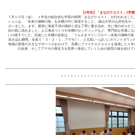
【1年生】「まなびクエスト」1学
７月１０日（金）、１年生の総合的な学習の時間「まなびクエスト」が行われました
ションは、「未来の浦崎の海」を水槽の中に表現すること。 福山大学の山岸先生や
さいました。まず、最初に海老干潟の海砂と泥を丁寧に敷き詰め、次に海のゆりかご
目の前に現れました。人工海水づくりや水槽のセッティングなど、専門的な作業にも
いの様子でした。完成した水槽の名前は、「うらさきマリンブルー～未来の浦崎の海
吹き込む瞬間。全員で「３・２・１、アマモ⤴！」と元気いっぱいにカウントダウン
地域の皆様の大きなサポートのおかげで、見事にファイナルクエストを達成した１年
の未来、そしてアマモの再生力を世界へ発信していくための探究の旅を続けて
＊＊＊＊＊＊＊＊＊＊＊＊＊＊＊＊＊＊＊＊＊＊