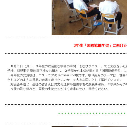
3年生「国際協働学習」に向け
８月３日（月）、３年生の総合的な学習の時間「まなびクエスト」でご支援をいただ
子様、副理事長 塩飽康正様をお招きし、２学期から本格始動する「国際協働学習」
今年度の交流校は、エストニアのTamsalu Kool校です。取り組みのテーマは「
たちはどのような世界の未来を創りたいのか」を大きな問いとして掲げています。
対話会を通じ、生徒の皆さんは異文化理解や協働学習の意義を深め、２学期からの
今後の取り組みと、両校の生徒たちが描く未来にぜひご期待ください。
＊＊＊＊＊＊＊＊＊＊＊＊＊＊＊＊＊＊＊＊＊＊